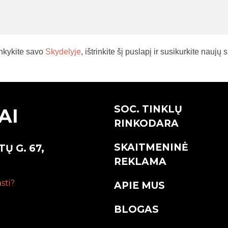
ankykite savo
Skydelyje
, ištrinkite šį puslapį ir susikurkite naujų
SOC. TINKLŲ
AI
RINKODARA
SKAITMENINĖ
Ų G. 67,
REKLAMA
sti?
APIE MUS
BLOGAS