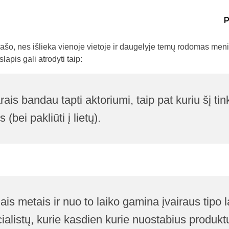
įrašo, nes išlieka vienoje vietoje ir daugelyje temų rodomas men
apis gali atrodyti taip:
ais bandau tapti aktoriumi, taip pat kuriu šį ti
(bei pakliūti į lietų).
s metais ir nuo to laiko gamina įvairaus tipo l
cialistų, kurie kasdien kurie nuostabius produk