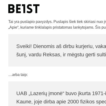
BE1ST Agency
Tai yra puslapio pavyzdys. Puslapis šiek tiek skiriasi nuo 
„Apie“, kuriame tinklalapis pristatomas lankytojams. Šis pusl
Sveiki! Dienomis aš dirbu kurjeriu, vakar
šunį, vardu Reksas, ir mėgstu gerti sultis 
…arba taip:
UAB „Lazerių įmonė“ buvo įkurta 1971-iai
Kaune, joje dirba apie 2000 fizikos spe