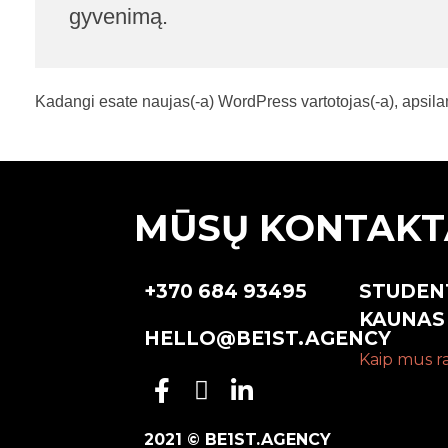
gyvenimą.
Kadangi esate naujas(-a) WordPress vartotojas(-a), apsil
MŪSŲ KONTAKT
+370 684 93495
STUDENT
KAUNAS
HELLO@BE1ST.AGENCY
Kaip mus ra
2021 © BE1ST.AGENCY