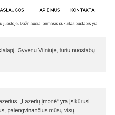
PASLAUGOS
APIE MUS
KONTAKTAI
iu juostoje. Dažniausiai pirmasis sukurtas puslapis yra
nklalapį. Gyvenu Vilniuje, turiu nuostabų
azerius. „Lazerių įmonė“ yra įsikūrusi
tus, palengvinančius mūsų visų