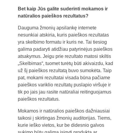
Bet kaip Jūs galite suderinti mokamos ir
natūralios paieškos rezultatus?
Dauguma žmonių apsilankę internete
nesunkiai atskiria, kuris paieškos rezultatas
yra skelbimo formatu ir kuris ne. Tai tiesiog
galima padaryti atidžiau patyrinėjus paieškos
atsakymus. Jeigu prie rezultato matosi skiltis
„Skelbimas“, tuomet turėtų būti akivaizdu, kad
už šį paieškos rezultatą buvo sumokėta. Taip
pat, mokami rezultatai visada būna pačiame
paieškos variklio rezultatų puslapio viršuje ir
tik po jais jau rasite natūraliai reitinguojamus
paieškos rezultatus.
Mokamos ir natūralios paieškos dažniausiai
taikosi į skirtingas žmonių auditorijas. Tiems,
kurie ieško vietos, kur be didesnio galvos
sukimo būtų galima įsigyti produktą ar