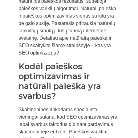
natūralios paieškos rezultatus „sudėlioja“
paieškos variklių algoritmai. Natūrali paieška
ir paieškos optimizavimas vienas su kitu yra
be galo susiję. Pastarasis pritraukia natūralų
lankytojų srautą į Jūsų turimą internetinę
svetainę. Detaliau apie natūralią paiešką ir
SEO skaitykite šiame straipsnyje – kas yra
SEO optimizacija?
Kodėl paieškos
optimizavimas ir
natūrali paieška yra
svarbūs?
Skaitmeninės rinkodaros specialistai
vieningai sutaria, kad SEO optimizavimas yra
labai svarbus faktorius didinant pardavimus
skaitmeninėje erdvėje. Paieškos varikliai,