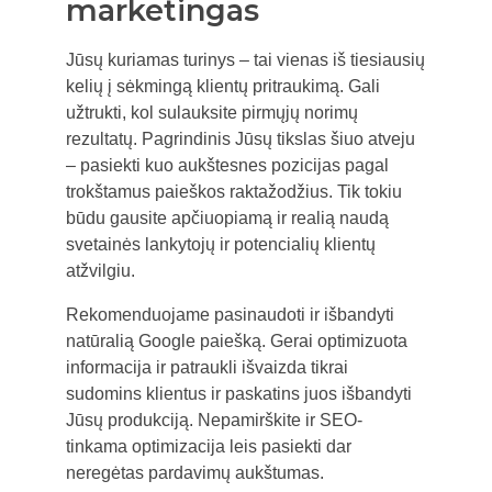
marketingas
Jūsų kuriamas turinys – tai vienas iš tiesiausių
kelių į sėkmingą klientų pritraukimą. Gali
užtrukti, kol sulauksite pirmųjų norimų
rezultatų. Pagrindinis Jūsų tikslas šiuo atveju
– pasiekti kuo aukštesnes pozicijas pagal
trokštamus paieškos raktažodžius. Tik tokiu
būdu gausite apčiuopiamą ir realią naudą
svetainės lankytojų ir potencialių klientų
atžvilgiu.
Rekomenduojame pasinaudoti ir išbandyti
natūralią Google paiešką. Gerai optimizuota
informacija ir patraukli išvaizda tikrai
sudomins klientus ir paskatins juos išbandyti
Jūsų produkciją. Nepamirškite ir SEO-
tinkama optimizacija leis pasiekti dar
neregėtas pardavimų aukštumas.