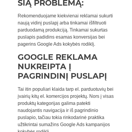
ŠIĄ PROBLEMĄ:
Rekomenduojame kiekvienai reklamai sukurti
naują vidinį puslapį arba tinkamai išfiltruoti
parduodamą produkciją. Tinkamai sukurtas
puslapis padidins esamas konversijas bei
pagerins Google Ads kokybės rodiklį.
GOOGLE REKLAMA
NUKREIPTA Į
PAGRINDINĮ PUSLAPĮ
Tai itin populiari klaida tarp el. parduotuvių bei
įvairių kitų el. komercijos projektų. Nors į visas
produktų kategorijas galima patekti
naudojantis navigacija ir iš pagrindinio
puslapio, tačiau tokia rinkodarinė praktika
užtikrintai sumažins Google Ads kampanijos
kokybės rodiklį