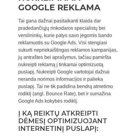
GOOGLE REKLAMA
Tai gana dažnai pasitaikanti klaida dar
pradedančiųjų rinkodaros specialistų bei
verslininkų, kurie patys savo jėgomis bando
reklamuotis su Google Ads. Visi stengiasi
sukurti nepriekaištingas reklamos kampanijas,
jų antraštes bei aprašymus, tačiau pamiršta
nukreipti reklamą į tinkamai optimizuotą
puslapį. Nukreipti Google vartotojai dažnai
neranda norimos informacijos ir palieka
puslapį. Tai ne tik padidina bendrą atmetimo
rodiklį (angl. Bounce Rate), bet ir sumažina
Google Ads kokybės rodiklį.
Į KĄ REIKTŲ ATKREIPTI
DĖMESĮ OPTIMIZUOJANT
INTERNETINĮ PUSLAPĮ: