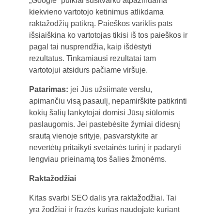
„Google“ puikiai susitvarko atpažindama
kiekvieno vartotojo ketinimus atlikdama
raktažodžių patikrą. Paieškos variklis pats
išsiaiškina ko vartotojas tikisi iš tos paieškos ir
pagal tai nusprendžia, kaip išdėstyti
rezultatus. Tinkamiausi rezultatai tam
vartotojui atsidurs pačiame viršuje.
Patarimas:
jei Jūs užsiimate verslu,
apimančiu visą pasaulį, nepamirškite patikrinti
kokių šalių lankytojai domisi Jūsų siūlomis
paslaugomis. Jei pastebėsite žymiai didesnį
srautą vienoje srityje, pasvarstykite ar
nevertėtų pritaikyti svetainės turinį ir padaryti
lengviau prieinamą tos šalies žmonėms.
Raktažodžiai
Kitas svarbi SEO dalis yra raktažodžiai. Tai
yra žodžiai ir frazės kurias naudojate kuriant