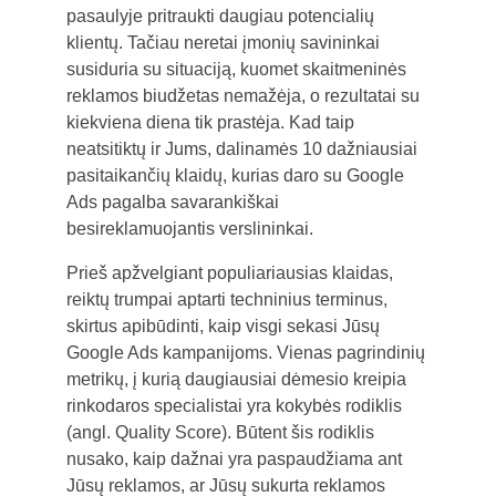
pasaulyje pritraukti daugiau potencialių
klientų. Tačiau neretai įmonių savininkai
susiduria su situaciją, kuomet skaitmeninės
reklamos biudžetas nemažėja, o rezultatai su
kiekviena diena tik prastėja. Kad taip
neatsitiktų ir Jums, dalinamės 10 dažniausiai
pasitaikančių klaidų, kurias daro su Google
Ads pagalba savarankiškai
besireklamuojantis verslininkai.
Prieš apžvelgiant populiariausias klaidas,
reiktų trumpai aptarti techninius terminus,
skirtus apibūdinti, kaip visgi sekasi Jūsų
Google Ads kampanijoms. Vienas pagrindinių
metrikų, į kurią daugiausiai dėmesio kreipia
rinkodaros specialistai yra kokybės rodiklis
(angl. Quality Score). Būtent šis rodiklis
nusako, kaip dažnai yra paspaudžiama ant
Jūsų reklamos, ar Jūsų sukurta reklamos