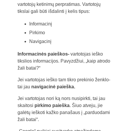
vartotojų ketinimų perpratimas. Vartotojų
tikslai gali būti išdalinti į kelis tipus:
Informacinį
Pirkimo
Navigacinį
Informacinės paieškos-
vartotojas ieško
tikslios informacijos. Pavyzdžiui, „kaip atrodo
žali batai?“
Jei vartotojas ieško tam tikro prekinio ženklo-
tai jau
navigacinė paieška.
Jei vartotojas nori ką nors nusipirkti, tai jau
skaitosi
pirkimo paieška
. Šiuo atveju, jie
galėtų ieškoti kažko panašaus į „parduodami
žali batai“.