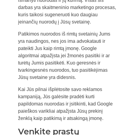
išmanyti nuorodas ir jų kūrimą. Visas šis
darbas yra skaitmeninio marketingo procesas,
kuris taikosi sugeneruoti kuo daugiau
įeinančių nuorodų į Jūsų svetainę.
Patikimos nuorodos iš rimtų svetainių Jums
yra naudingos, nes jos ima advokatauti ir
pateikti Jus kaip rimtą įmonę. Google
algoritmai atpažįsta jei žmonės pasitiki ir ar
turėtų Jumis pasitikėti. Kuo geresnės ir
tvarkingesnės nuorodos, tuo pasitikėjimas
Jūsų svetaine yra didesnis.
Kai Jūs pilnai išplėtosite savo reklamos
kampaniją, Jūs galėsite pradėti kurti
papildomas nuorodas ir įsitikinti, kad Google
paieškos varikliai atpažįsta Jūsų prekinį
ženklą kaip patikimą ir atsakingą įmonę.
Venkite prastų