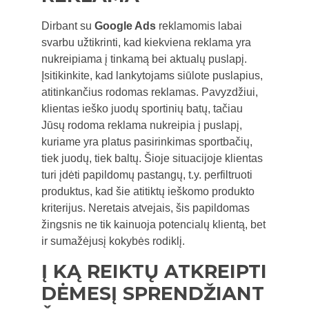
Dirbant su
Google Ads
reklamomis labai
svarbu užtikrinti, kad kiekviena reklama yra
nukreipiama į tinkamą bei aktualų puslapį.
Įsitikinkite, kad lankytojams siūlote puslapius,
atitinkančius rodomas reklamas. Pavyzdžiui,
klientas ieško juodų sportinių batų, tačiau
Jūsų rodoma reklama nukreipia į puslapį,
kuriame yra platus pasirinkimas sportbačių,
tiek juodų, tiek baltų. Šioje situacijoje klientas
turi įdėti papildomų pastangų, t.y. perfiltruoti
produktus, kad šie atitiktų ieškomo produkto
kriterijus. Neretais atvejais, šis papildomas
žingsnis ne tik kainuoja potencialų klientą, bet
ir sumažėjusį kokybės rodiklį.
Į KĄ REIKTŲ ATKREIPTI
DĖMESĮ SPRENDŽIANT