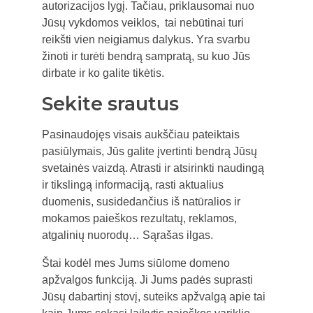
autorizacijos lygį. Tačiau, priklausomai nuo
Jūsų vykdomos veiklos, tai nebūtinai turi
reikšti vien neigiamus dalykus. Yra svarbu
žinoti ir turėti bendrą sampratą, su kuo Jūs
dirbate ir ko galite tikėtis.
Sekite srautus
Pasinaudojęs visais aukščiau pateiktais
pasiūlymais, Jūs galite įvertinti bendrą Jūsų
svetainės vaizdą. Atrasti ir atsirinkti naudingą
ir tikslingą informaciją, rasti aktualius
duomenis, susidedančius iš natūralios ir
mokamos paieškos rezultatų, reklamos,
atgalinių nuorodų… Sąrašas ilgas.
Štai kodėl mes Jums siūlome domeno
apžvalgos funkciją. Ji Jums padės suprasti
Jūsų dabartinį stovį, suteiks apžvalgą apie tai