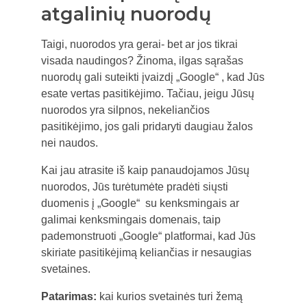
atgalinių nuorodų
Taigi, nuorodos yra gerai- bet ar jos tikrai
visada naudingos? Žinoma, ilgas sąrašas
nuorodų gali suteikti įvaizdį „Google“ , kad Jūs
esate vertas pasitikėjimo. Tačiau, jeigu Jūsų
nuorodos yra silpnos, nekeliančios
pasitikėjimo, jos gali pridaryti daugiau žalos
nei naudos.
Kai jau atrasite iš kaip panaudojamos Jūsų
nuorodos, Jūs turėtumėte pradėti siųsti
duomenis į „Google“ su kenksmingais ar
galimai kenksmingais domenais, taip
pademonstruoti „Google“ platformai, kad Jūs
skiriate pasitikėjimą keliančias ir nesaugias
svetaines.
Patarimas:
kai kurios svetainės turi žemą