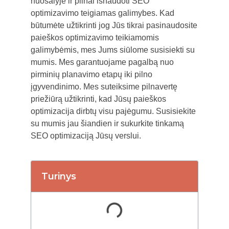
nuošalyje ir pilnai išnaudoti SEO
optimizavimo teigiamas galimybes. Kad
būtumėte užtikrinti jog Jūs tikrai pasinaudosite
paieškos optimizavimo teikiamomis
galimybėmis, mes Jums siūlome susisiekti su
mumis. Mes garantuojame pagalbą nuo
pirminių planavimo etapų iki pilno
įgyvendinimo. Mes suteiksime pilnavertę
priežiūrą užtikrinti, kad Jūsų paieškos
optimizacija dirbtų visu pajėgumu. Susisiekite
su mumis jau šiandien ir sukurkite tinkamą
SEO optimizaciją Jūsų verslui.
Turinys