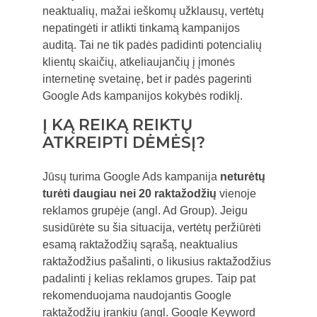
neaktualių, mažai ieškomų užklausų, vertėtų
nepatingėti ir atlikti tinkamą kampanijos
auditą. Tai ne tik padės padidinti potencialių
klientų skaičių, atkeliaujančių į įmonės
internetinę svetainę, bet ir padės pagerinti
Google Ads kampanijos kokybės rodiklį.
Į KĄ REIKĄ REIKTŲ
ATKREIPTI DĖMĖSĮ?
Jūsų turima Google Ads kampanija
neturėtų
turėti daugiau nei 20 raktažodžių
vienoje
reklamos grupėje (angl. Ad Group). Jeigu
susidūrėte su šia situacija, vertėtų peržiūrėti
esamą raktažodžių sąrašą, neaktualius
raktažodžius pašalinti, o likusius raktažodžius
padalinti į kelias reklamos grupes. Taip pat
rekomenduojama naudojantis Google
raktažodžių įrankiu (angl. Google Keyword