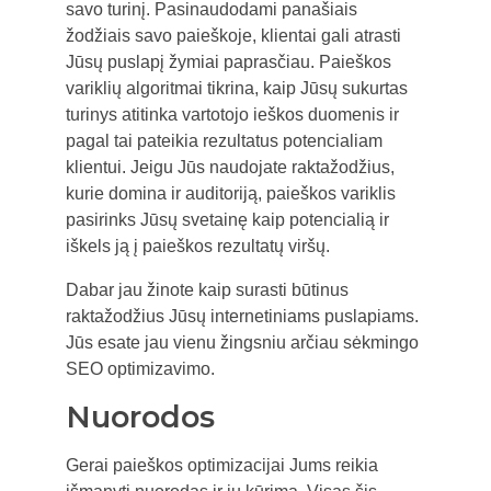
savo turinį. Pasinaudodami panašiais
žodžiais savo paieškoje, klientai gali atrasti
Jūsų puslapį žymiai paprasčiau. Paieškos
variklių algoritmai tikrina, kaip Jūsų sukurtas
turinys atitinka vartotojo ieškos duomenis ir
pagal tai pateikia rezultatus potencialiam
klientui. Jeigu Jūs naudojate raktažodžius,
kurie domina ir auditoriją, paieškos variklis
pasirinks Jūsų svetainę kaip potencialią ir
iškels ją į paieškos rezultatų viršų.
Dabar jau žinote kaip surasti būtinus
raktažodžius Jūsų internetiniams puslapiams.
Jūs esate jau vienu žingsniu arčiau sėkmingo
SEO optimizavimo.
Nuorodos
Gerai paieškos optimizacijai Jums reikia