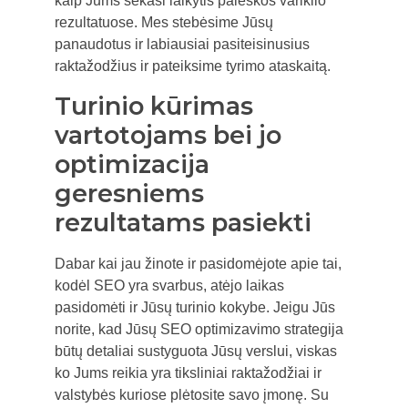
kaip Jums sekasi laikytis paieškos variklio
rezultatuose. Mes stebėsime Jūsų
panaudotus ir labiausiai pasiteisinusius
raktažodžius ir pateiksime tyrimo ataskaitą.
Turinio kūrimas
vartotojams bei jo
optimizacija
geresniems
rezultatams pasiekti
Dabar kai jau žinote ir pasidomėjote apie tai,
kodėl SEO yra svarbus, atėjo laikas
pasidomėti ir Jūsų turinio kokybe. Jeigu Jūs
norite, kad Jūsų SEO optimizavimo strategija
būtų detaliai sustyguota Jūsų verslui, viskas
ko Jums reikia yra tiksliniai raktažodžiai ir
valstybės kuriose plėtosite savo įmonę. Su