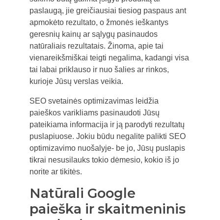
paslaugą, jie greičiausiai tiesiog paspaus ant
apmokėto rezultato, o žmonės ieškantys
geresnių kainų ar sąlygų pasinaudos
natūraliais rezultatais. Žinoma, apie tai
vienareikšmiškai teigti negalima, kadangi visa
tai labai priklauso ir nuo šalies ar rinkos,
kurioje Jūsų verslas veikia.
SEO svetainės optimizavimas leidžia
paieškos varikliams pasinaudoti Jūsų
pateikiama informacija ir ją parodyti rezultatų
puslapiuose. Jokiu būdu negalite palikti SEO
optimizavimo nuošalyje- be jo, Jūsų puslapis
tikrai nesusilauks tokio dėmesio, kokio iš jo
norite ar tikitės.
Natūrali Google
paieška ir skaitmeninis