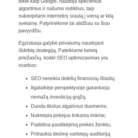
tokie kaip Google, naudoja specifinius
algoritmus ir našumo rodiklius, taip
nukreipdami internetinį srautą į vieną ar kitą
svetainę. Patyrinėkime tai atidžiau su šiuo
pavyzdžiu.
Egzistuoja galybė privalumų naudojant
išdirbtą strategiją. Pateikiame keletą
priežasčių, kodėl SEO optimizavimas yra
svarbus:
SEO nereikia didelių finansinių išlaidų;
Ilgalaikėje perspektyvoje garantuoja
nemažą investicijų grąžą;
Duoda tikslus atgalinius duomenis;
Nukreipia pirkėjus tinkama linkme;
Padidina pasitikėjimą prekės ženklu;
Pritraukia tikslinę vartotojų auditoriją.